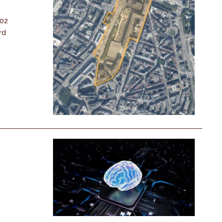
-02
rd
n