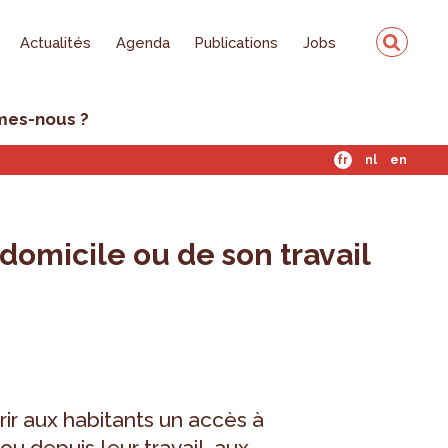
Actualités
Agenda
Publications
Jobs
mes-nous ?
fr
nl
en
domicile ou de son travail
frir aux habitants un accès à
u depuis leur travail, aux