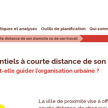
stiques et analyses
Outils de planification
Qui som
te distance de son domicile ou de son travail
tiels à courte distance de son 
-elle guider l’organisation urbaine ?
La ville de proximité vise à of
courte distance, de chez eux o