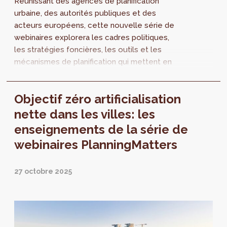
Réunissant des agences de planification
urbaine, des autorités publiques et des
acteurs européens, cette nouvelle série de
webinaires explorera les cadres politiques,
les stratégies foncières, les outils et les
mécanismes de planification qui mettent en
évidence le rôle que peut jouer
l'aménagement du territoire pour répondre à
Objectif zéro artificialisation
la crise du logement.
nette dans les villes: les
enseignements de la série de
webinaires PlanningMatters
27 octobre 2025