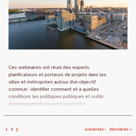
Ces webinaires ont réuni des experts,
planificateurs et porteurs de projets dans les
villes et métropoles autour d’un objectif
commun : identifier comment et à quelles
conditions les politiques publiques et outils
d’aménagement peuvent permettre
d’atteindre l’objectif européen de la non-
artificialisation nette du sol d'ici 2050.
1
2
3
suivantes ›
dernières »