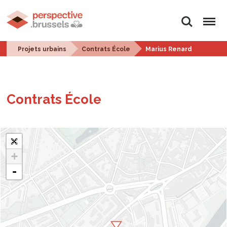
Rechercher
Menu
Projets urbains
Contrats École
Marius Renard
Contrats École
+
-