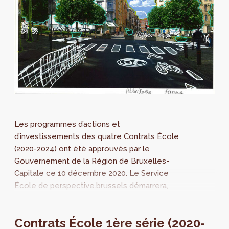
Les programmes d’actions et
d’investissements des quatre Contrats École
(2020-2024) ont été approuvés par le
Gouvernement de la Région de Bruxelles-
Capitale ce 10 décembre 2020. Le Service
École de perspective.brussels démarrera,
dès janvier 2021, la mise en œuvre concrète
des projets, en collaboration avec les acteurs
Contrats École 1ère série (2020-
concernés.