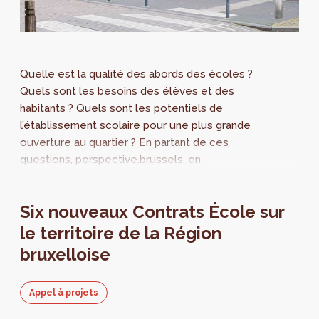
Quelle est la qualité des abords des écoles ?
Quels sont les besoins des élèves et des
habitants ? Quels sont les potentiels de
l’établissement scolaire pour une plus grande
ouverture au quartier ? En partant de ces
questions, perspective.brussels, en
collaboration avec CityTools, établit les
diagnostics qui serviront de base à
Six nouveaux Contrats École sur
l’élaboration des programmes d’actions et
d’investissements des 4 Contrats École 1ère
le territoire de la Région
série (2020-2024). Ces diagnostics sont
bruxelloise
disponibles sur notre site internet.
Appel à projets