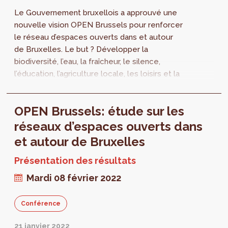
Le Gouvernement bruxellois a approuvé une
nouvelle vision OPEN Brussels pour renforcer
le réseau d’espaces ouverts dans et autour
de Bruxelles. Le but ? Développer la
biodiversité, l’eau, la fraîcheur, le silence,
l’éducation, l’agriculture locale, les loisirs et la
mobilité active dans ces espaces. Cette
vision est le fruit d’une collaboration avec
OPEN Brussels: étude sur les
Bruxelles Environnement et la Région
flamande. Une brochure de synthèse de cette
réseaux d’espaces ouverts dans
étude est maintenant disponible.
et autour de Bruxelles
Présentation des résultats
Mardi 08 février 2022
Conférence
21 janvier 2022