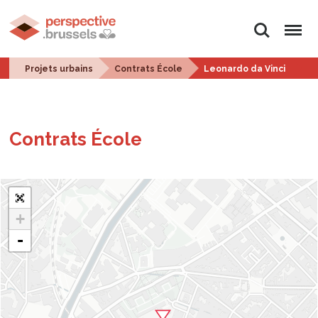
Rechercher
Menu
Projets urbains
Contrats École
Leonardo da Vinci
Contrats École
+
-