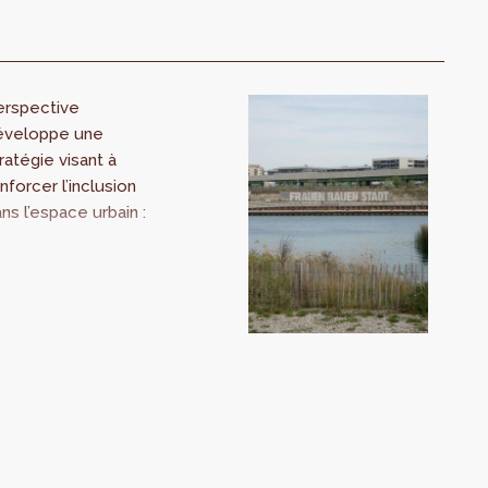
erspective
éveloppe une
ratégie visant à
nforcer l’inclusion
ns l’espace urbain :
endermainstreaming
Cela passe par la
cente publication
un diagnostic des
égalités du genre .
 diagnostic
terroge
oncrètement notre
anière d’occuper