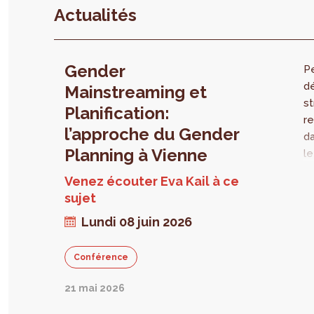
Actualités
Gender
P
d
Mainstreaming et
st
Planification:
re
l’approche du Gender
da
Planning à Vienne
le
G
Venez écouter Eva Kail à ce
. 
sujet
ré
Lundi 08 juin 2026
d’
in
Ce
Conférence
in
c
21 mai 2026
m