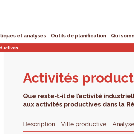
stiques et analyses
Outils de planification
Qui som
oductives
Acti­vi­tés pro­duc­
Que reste-t-il de l’activité industri
aux activités productives dans la Ré
Description
Ville productive
Analys