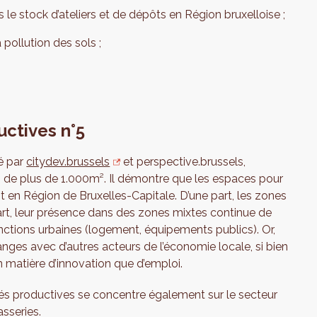
 le stock d’ateliers et de dépôts en Région bruxelloise ;
a pollution des sols ;
uctives n°5
sé par
citydev.brussels
et perspective.brussels,
ts de plus de 1.000m². Il démontre que les espaces pour
t en Région de Bruxelles-Capitale. D’une part, les zones
 part, leur présence dans des zones mixtes continue de
onctions urbaines (logement, équipements publics). Or,
anges avec d’autres acteurs de l’économie locale, si bien
n matière d’innovation que d’emploi.
ités productives se concentre également sur le secteur
asseries.