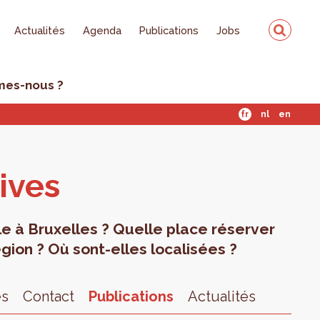
Actualités
Agenda
Publications
Jobs
mes-nous ?
fr
nl
en
tives
elle à Bruxelles ? Quelle place réserver
gion ? Où sont-elles localisées ?
es
Contact
Publications
Actualités